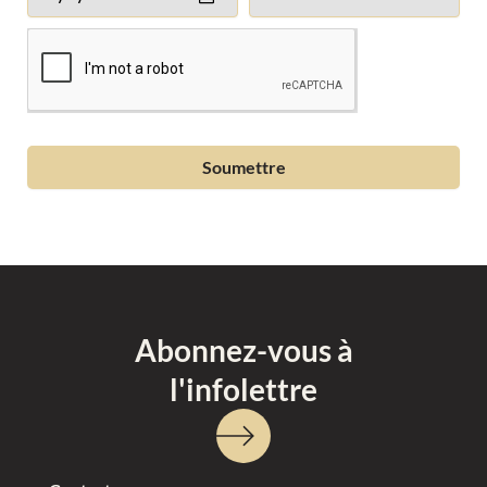
Soumettre
A
l
t
e
r
n
Abonnez-vous à
a
l'infolettre
t
i
v
e